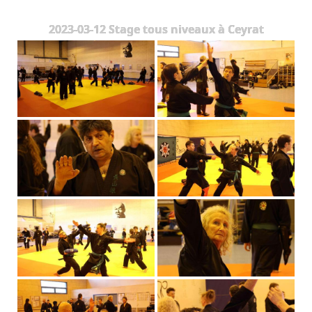
Les Styles
2023-03-12 Stage tous niveaux à Ceyrat
Où Pratiquer
Stages
Media
Blog
Contact