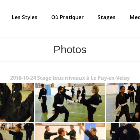
Les Styles
Où Pratiquer
Stages
Med
Photos
2018-10-24 Stage tous niveaux à Le Puy-en-Velay