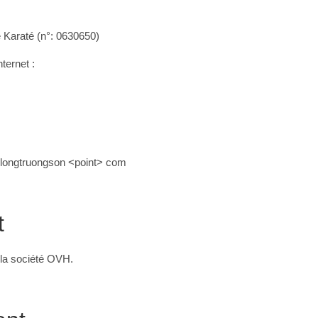
de Karaté (n°: 0630650)
nternet :
hlongtruongson <point> com
t
 la société OVH.