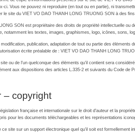
x-ci. Vous ne pouvez ni reproduire (en tout ou en partie), ni transmet
utiliser le site du VIET VO DAO THANH LONG TRUONG SON à des fins
N est propriétaire des droits de propriété intellectuelle ou déti
te, notamment les textes, images, graphismes, logo, icônes, sons, logi
 modification, publication, adaptation de tout ou partie des éléments d
sauf autorisation écrite préalable de : VIET VO DAO THANH LONG T
u site ou de l’un quelconque des éléments qu’il contient sera considé
ment aux dispositions des articles L.335-2 et suivants du Code de Prop
r – copyright
gislation française et internationale sur le droit d’auteur et la propriété
pris pour les documents téléchargeables et les représentations icon
 ce site sur un support électronique quel qu’il soit est formellement i