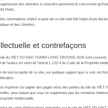
de suppression des données à caractère personnel le concernant qu’il
N PHAI.
s nominatives réalisé à partir de ce site web fait l’objet d’une décl
tique et des Libertés).
ellectuelle et contrefaçons
e site du VIET VO DAO THANH LONG TRUONG SON sont couverts par l
 de l’auteur en vertu de l’article L.122-4 du Code de la Propriété intelle
n de tout ou partie de ce site, sur quelque support que ce soit, est fo
blication.
er ou imprimer sur papier des pages et/ou des parties du site d
elles, pour autant que vous ne supprimiez pas les mentions relatives
opriété intellectuelle.
e forme de copie d’informations présentes sur le site de VIET 