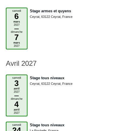
Stage armes et quyens
samedi
6
Ceyrat, 63122 Ceyrat, France
mars
2027
–
dimanche
7
mars
2027
Avril 2027
Stage tous niveaux
samedi
3
Ceyrat, 63122 Ceyrat, France
avril
2027
–
dimanche
4
avril
2027
Stage tous niveaux
samedi
24
La Rochelle, France