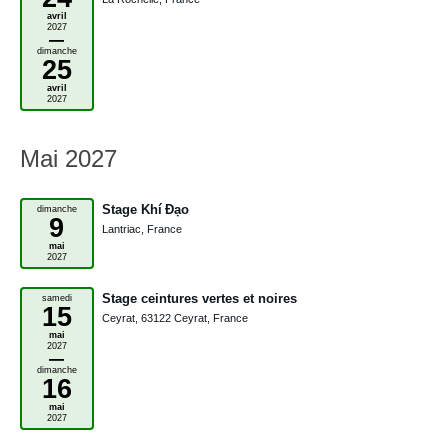
avril
2027
–
dimanche
25
avril
2027
Mai 2027
Stage Khí Đạo
dimanche
9
Lantriac, France
mai
2027
Stage ceintures vertes et noires
samedi
15
Ceyrat, 63122 Ceyrat, France
mai
2027
–
dimanche
16
mai
2027