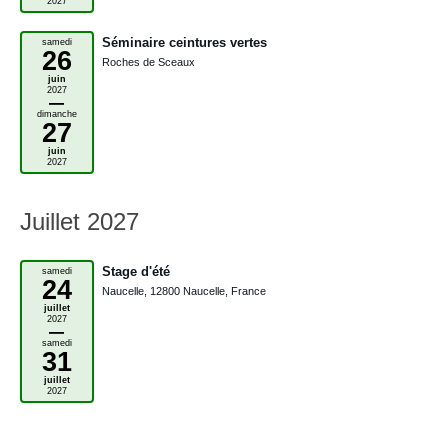
2027
Séminaire ceintures vertes
samedi
26
Roches de Sceaux
juin
2027
–
dimanche
27
juin
2027
Juillet 2027
Stage d'été
samedi
24
Naucelle, 12800 Naucelle, France
juillet
2027
–
samedi
31
juillet
2027