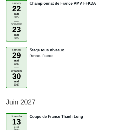
Championnat de France AMV FFKDA
samedi
22
mai
2027
–
dimanche
23
mai
2027
Stage tous niveaux
samedi
29
Rennes, France
mai
2027
–
dimanche
30
mai
2027
Juin 2027
Coupe de France Thanh Long
dimanche
13
juin