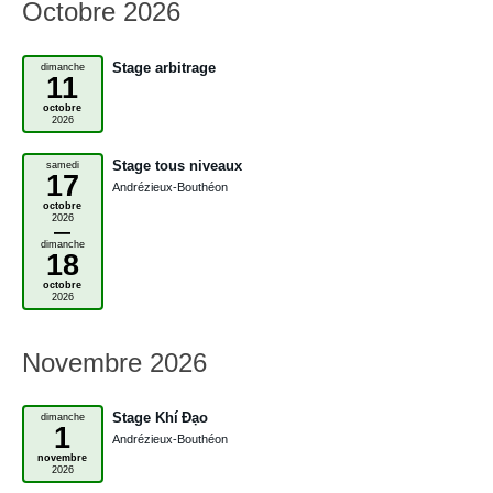
Octobre 2026
Stage arbitrage
dimanche
11
octobre
2026
Stage tous niveaux
samedi
17
Andrézieux-Bouthéon
octobre
2026
–
dimanche
18
octobre
2026
Novembre 2026
Stage Khí Đạo
dimanche
1
Andrézieux-Bouthéon
novembre
2026