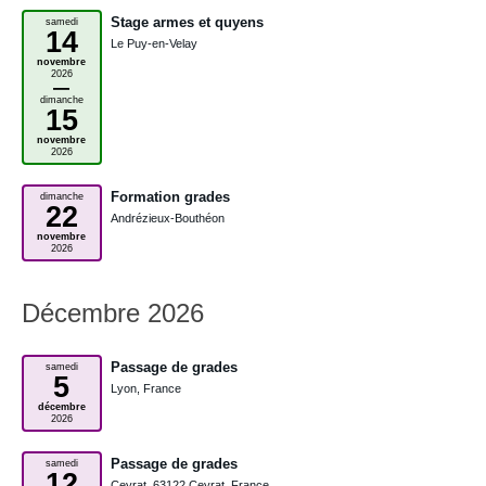
Stage armes et quyens
samedi
14
Le Puy-en-Velay
novembre
2026
–
dimanche
15
novembre
2026
Formation grades
dimanche
22
Andrézieux-Bouthéon
novembre
2026
Décembre 2026
Passage de grades
samedi
5
Lyon, France
décembre
2026
Passage de grades
samedi
12
Ceyrat, 63122 Ceyrat, France