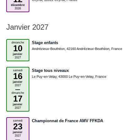
décembre
2026
Janvier 2027
Stage enfants
dimanche
10
Andrézieux-Bouthéon, 42160 Andrézieux-Bouthéon, France
janvier
2027
Stage tous niveaux
samedi
16
Le Puy-en-Velay, 43000 Le Puy-en-Velay, France
janvier
2027
–
dimanche
17
janvier
2027
Championnat de France AMV FFKDA
samedi
23
janvier
2027
–