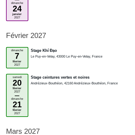
dimanche
24
janvier
2027
Février 2027
Stage Khí Đạo
dimanche
7
Le Puy-en-Velay, 43000 Le Puy-en-Velay, France
février
2027
Stage ceintures vertes et noires
samedi
20
Andrézieux-Bouthéon, 42160 Andrézieux-Bouthéon, France
février
2027
–
dimanche
21
février
2027
Mars 2027