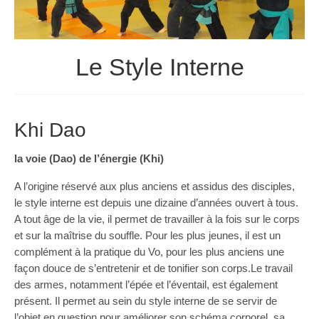
Les Styles
Où Pratiquer
Le Style Interne
Stages
Media
Blog
Khi Dao
Contact
la voie (Dao) de l’énergie (Khi)
A l’origine réservé aux plus anciens et assidus des disciples,
le style interne est depuis une dizaine d’années ouvert à tous.
A tout âge de la vie, il permet de travailler à la fois sur le corps
et sur la maîtrise du souffle. Pour les plus jeunes, il est un
complément à la pratique du Vo, pour les plus anciens une
façon douce de s’entretenir et de tonifier son corps.Le travail
des armes, notamment l’épée et l’éventail, est également
présent. Il permet au sein du style interne de se servir de
l’objet en question pour améliorer son schéma corporel, sa