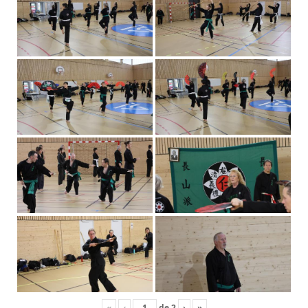
«
‹
de
2
›
»