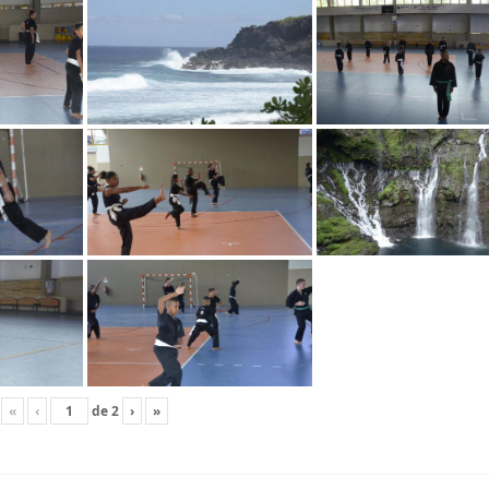
«
‹
de
2
›
»