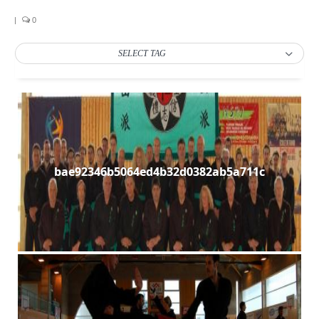
Les Styles
|
0
Où Pratiquer
SELECT TAG
Stages
Media
Blog
Contact
bae92346b5064ed4b32d0382ab5a711c