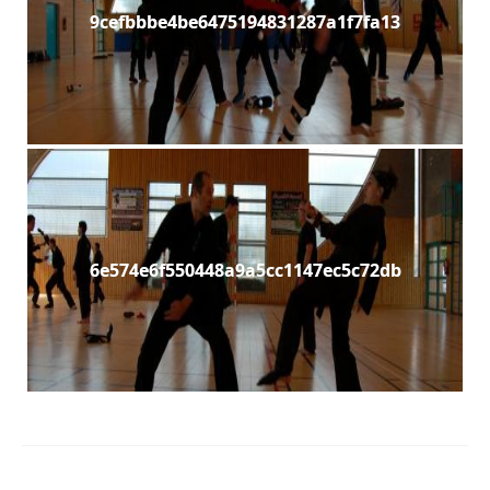
9cefbbbe4be6475194831287a1f7fa13
6e574e6f550448a9a5cc1147ec5c72db