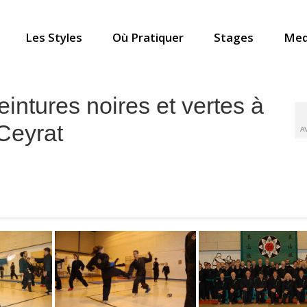
Les Styles
Où Pratiquer
Stages
Med
ntures noires et vertes à
Ceyrat
A