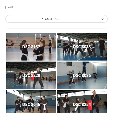
Les Styles
|
0
Où Pratiquer
SELECT TAG
Stages
Media
Blog
DSC 8187
DSC 8033
Contact
DSC 8228
DSC 8086
DSC 8046
DSC 8254