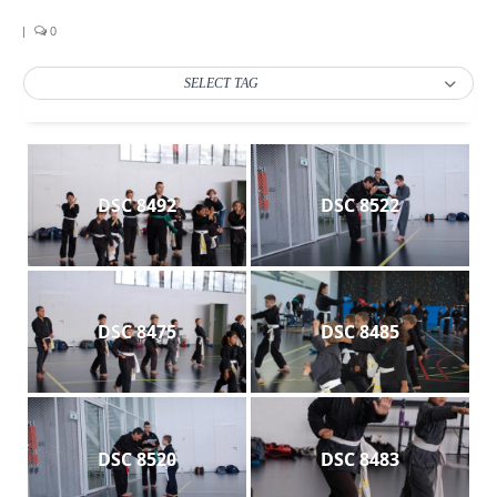
Les Styles
|
0
Où Pratiquer
SELECT TAG
Stages
Media
Blog
DSC 8492
DSC 8522
Contact
DSC 8475
DSC 8485
DSC 8520
DSC 8483