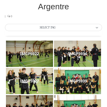
Les Styles
Argentre
Où Pratiquer
|
0
Stages
SELECT TAG
Media
Blog
Contact
IMGP5922
IMGP5934
IMGP5927
IMGP5939