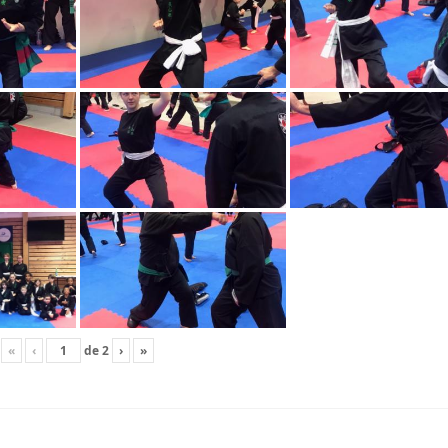
«
‹
de
2
›
»