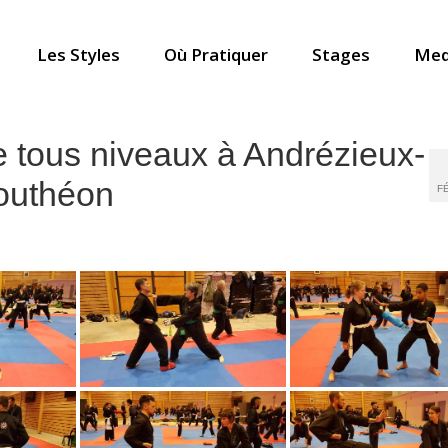
Les Styles
Où Pratiquer
Stages
Med
tous niveaux à Andrézieux-
outhéon
FÉ