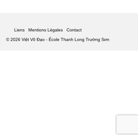
Les Styles
Où Pratiquer
Stages
Liens
Mentions Légales
Contact
© 2026 Việt Võ Đạo - École Thanh Long Trường Sơn
Media
Blog
Contact