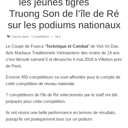
les jeunes tigres
Les Styles
Truong Son de l’île de Ré
Où Pratiquer
sur les podiums nationaux
Stages
Media
Classé dans :
Compétitions
|
0
Le Coupe de France
‘Technique et Combat’
de Viet Vo Dao
Blog
Arts Martiaux Traditionnels Vietnamiens des moins de 14 ans
s’est déroulé samedi 5 et dimanche 6 mai 2018 à Villebon près
Contact
de Paris.
Environ 450 compétiteurs se sont affrontés pour le compte de
cette compétition de niveau nationale.
7 compétiteurs de l’île de Ré sélectionnés par le staff ont été
préparés pour cette compétition.
Ils ont réussi une belle performance en termes de résultats,
puisqu’ils ont pratiquement tous sur un podium.