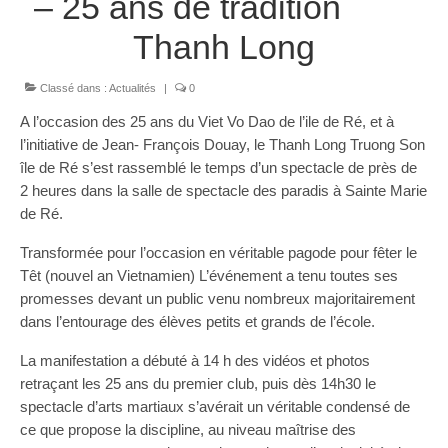
– 25 ans de tradition
Les Styles
Thanh Long
Où Pratiquer
Stages
Classé dans :
Actualités
|
0
A l’occasion des 25 ans du Viet Vo Dao de l’ile de Ré, et à
Media
l’initiative de Jean- François Douay, le Thanh Long Truong Son
île de Ré s’est rassemblé le temps d’un spectacle de près de
Blog
2 heures dans la salle de spectacle des paradis à Sainte Marie
Contact
de Ré.
Transformée pour l’occasion en véritable pagode pour fêter le
Têt (nouvel an Vietnamien) L’événement a tenu toutes ses
promesses devant un public venu nombreux majoritairement
dans l’entourage des élèves petits et grands de l’école.
La manifestation a débuté à 14 h des vidéos et photos
retraçant les 25 ans du premier club, puis dès 14h30 le
spectacle d’arts martiaux s’avérait un véritable condensé de
ce que propose la discipline, au niveau maîtrise des