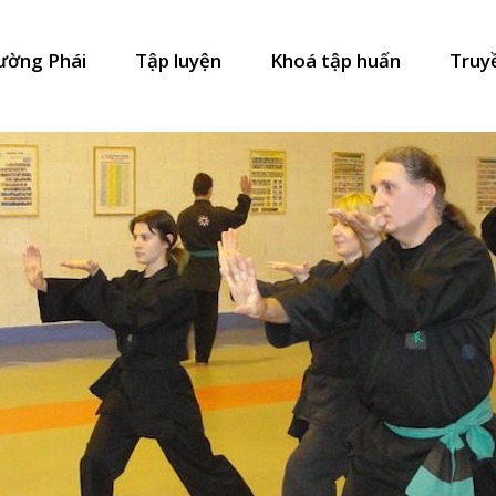
ường Phái
Tập luyện
Khoá tập huấn
Truy