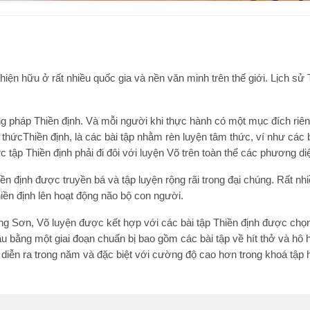
 hiện hữu ở rất nhiều quốc gia và nền văn minh trên thế giới. Lịch s
g pháp Thiền định. Và mỗi người khi thực hành có một mục đích riêng
thứcThiền định, là các bài tập nhằm rèn luyện tâm thức, ví như các b
c tập Thiền định phải đi đôi với luyện Võ trên toàn thể các phương di
n định được truyền bá và tập luyện rộng rãi trong đại chúng. Rất n
iền định lên hoạt động não bộ con người.
 Sơn, Võ luyện được kết hợp với các bài tập Thiền định được chọ
ầu bằng một giai đoạn chuẩn bị bao gồm các bài tập về hít thở và hô
 diễn ra trong năm và đặc biệt với cường độ cao hơn trong khoá tập