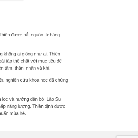
ử Thiền được bắt nguồn từ hàng
 không ai giống như ai. Thiền
ài tập thể chất với mục tiêu để
ện tâm, thân, nhân và khí.
hiều nghiên cứu khoa học đã chứng
n lọc và hướng dẫn bởi Lão Sư
 hấp năng lượng. Thiền định được
 huấn mùa hè.