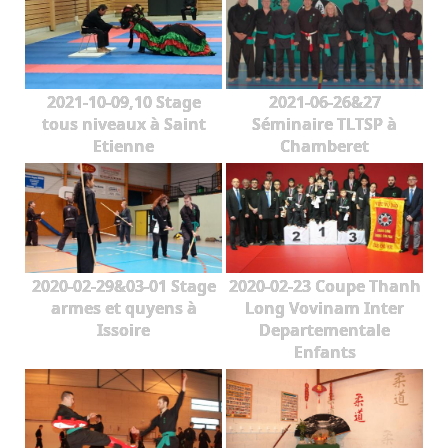
2021-10-09,10 Stage
2021-06-26&27
tous niveaux à Saint
Séminaire TLTSP à
Etienne
Chamberet
2020-02-29&03-01 Stage
2020-02-23 Coupe Thanh
armes et quyens à
Long Vovinam Inter
Issoire
Departementale
Enfants