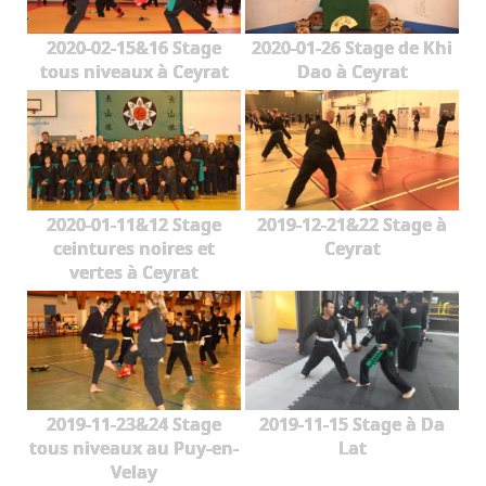
2020-02-15&16 Stage
2020-01-26 Stage de Khi
tous niveaux à Ceyrat
Dao à Ceyrat
2020-01-11&12 Stage
2019-12-21&22 Stage à
ceintures noires et
Ceyrat
vertes à Ceyrat
2019-11-23&24 Stage
2019-11-15 Stage à Da
tous niveaux au Puy-en-
Lat
Velay