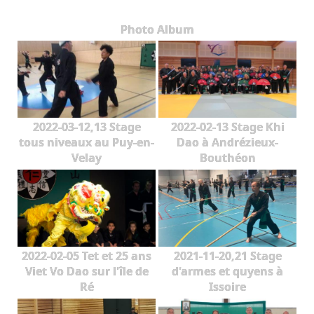
Les Styles
Photo Album
Où Pratiquer
Stages
Media
Blog
2022-03-12,13 Stage
2022-02-13 Stage Khi
tous niveaux au Puy-en-
Dao à Andrézieux-
Contact
Velay
Bouthéon
2022-02-05 Tet et 25 ans
2021-11-20,21 Stage
Viet Vo Dao sur l'île de
d'armes et quyens à
Ré
Issoire