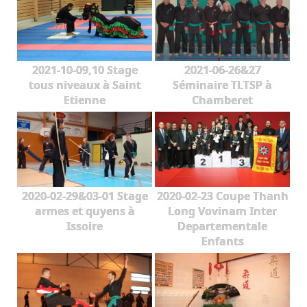
2021-10-09,10 Stage
2021-06-26&27
tous niveaux à Saint
Séminaire TLTSP à
Etienne
Chamberet
2020-02-29&03-01 Stage
2020-02-23 Coupe Thanh
armes et quyens à
Long Vovinam Inter
Issoire
Departementale
Enfants