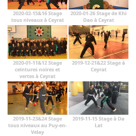
2020-02-15&16 Stage
2020-01-26 Stage de Khi
tous niveaux à Ceyrat
Dao à Ceyrat
2020-01-11&12 Stage
2019-12-21&22 Stage à
ceintures noires et
Ceyrat
vertes à Ceyrat
2019-11-23&24 Stage
2019-11-15 Stage à Da
tous niveaux au Puy-en-
Lat
Velay