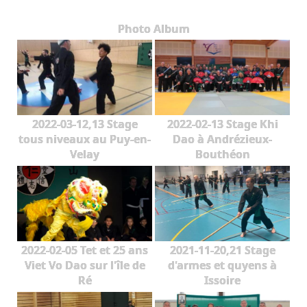
Trường Phái
Photo Album
Tập luyện
Khoá tập huấn
Truyền thông
Blog
2022-03-12,13 Stage
2022-02-13 Stage Khi
tous niveaux au Puy-en-
Dao à Andrézieux-
Liên hệ
Velay
Bouthéon
2022-02-05 Tet et 25 ans
2021-11-20,21 Stage
Viet Vo Dao sur l'île de
d'armes et quyens à
Ré
Issoire